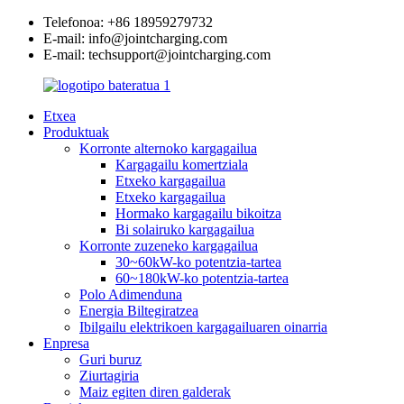
Telefonoa: +86 18959279732
E-mail: info@jointcharging.com
E-mail: techsupport@jointcharging.com
Etxea
Produktuak
Korronte alternoko kargagailua
Kargagailu komertziala
Etxeko kargagailua
Etxeko kargagailua
Hormako kargagailu bikoitza
Bi solairuko kargagailua
Korronte zuzeneko kargagailua
30~60kW-ko potentzia-tartea
60~180kW-ko potentzia-tartea
Polo Adimenduna
Energia Biltegiratzea
Ibilgailu elektrikoen kargagailuaren oinarria
Enpresa
Guri buruz
Ziurtagiria
Maiz egiten diren galderak