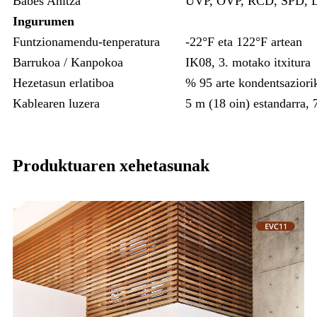
Babes Anitza
UVP, OVP, RCD, SPD, Lur
Ingurumen
Funtzionamendu-tenperatura
-22°F eta 122°F artean
Barrukoa / Kanpokoa
IK08, 3. motako itxitura
Hezetasun erlatiboa
% 95 arte kondentsaziori
Kablearen luzera
5 m (18 oin) estandarra, 
Produktuaren xehetasunak