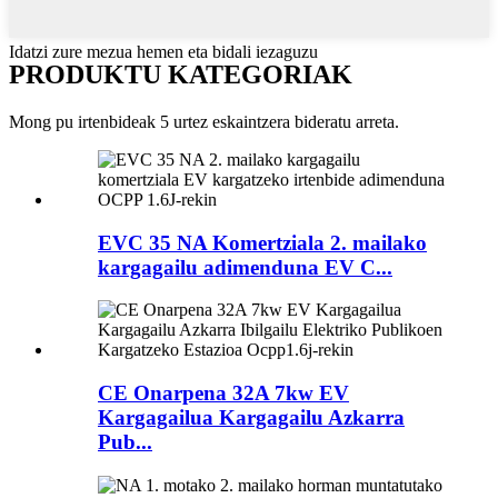
Idatzi zure mezua hemen eta bidali iezaguzu
PRODUKTU KATEGORIAK
Mong pu irtenbideak 5 urtez eskaintzera bideratu arreta.
EVC 35 NA Komertziala 2. mailako
kargagailu adimenduna EV C...
CE Onarpena 32A 7kw EV
Kargagailua Kargagailu Azkarra
Pub...