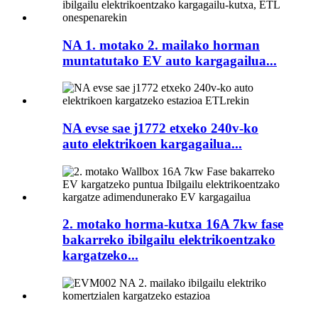
NA 1. motako 2. mailako horman
muntatutako EV auto kargagailua...
NA evse sae j1772 etxeko 240v-ko
auto elektrikoen kargagailua...
2. motako horma-kutxa 16A 7kw fase
bakarreko ibilgailu elektrikoentzako
kargatzeko...