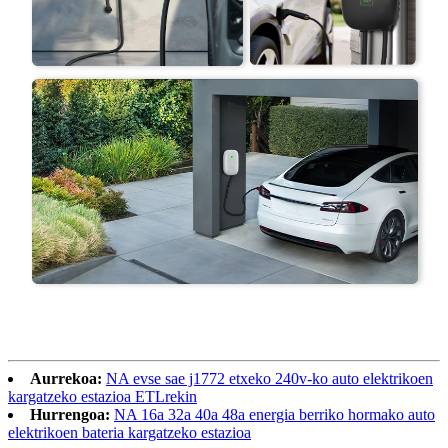
Aurrekoa:
NA evse sae j1772 etxeko 240v-ko auto elektrikoen
kargatzeko estazioa ETLrekin
Hurrengoa:
NA 16a 32a 40a 48a energia berriko hormako auto
elektrikoen bateria kargatzeko estazioa