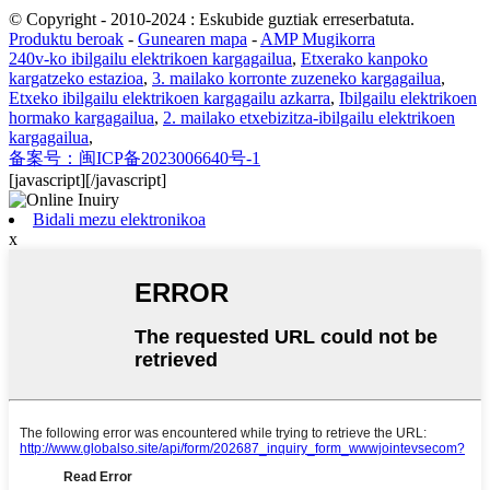
© Copyright - 2010-2024 : Eskubide guztiak erreserbatuta.
Produktu beroak
-
Gunearen mapa
-
AMP Mugikorra
240v-ko ibilgailu elektrikoen kargagailua
,
Etxerako kanpoko
kargatzeko estazioa
,
3. mailako korronte zuzeneko kargagailua
,
Etxeko ibilgailu elektrikoen kargagailu azkarra
,
Ibilgailu elektrikoen
hormako kargagailua
,
2. mailako etxebizitza-ibilgailu elektrikoen
kargagailua
,
备案号：闽ICP备2023006640号-1
[javascript]
[/javascript]
Bidali mezu elektronikoa
x