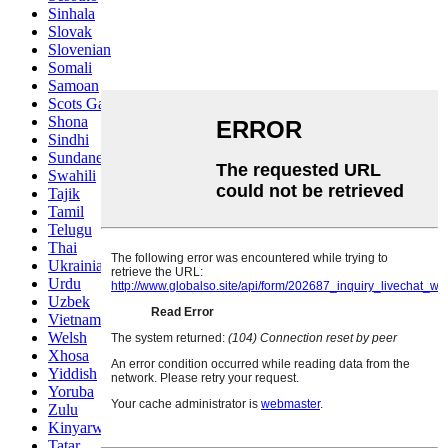
Sinhala
Slovak
Slovenian
Somali
Samoan
Scots Gaelic
Shona
Sindhi
Sundanese
Swahili
Tajik
Tamil
Telugu
Thai
Ukrainian
Urdu
Uzbek
Vietnamese
Welsh
Xhosa
Yiddish
Yoruba
Zulu
Kinyarwanda
Tatar