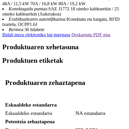
48A / 11,5 kW 70A / 16,8 kW 80A / 19,2 kW
Konektagailu puntua:
SAE J1772 18 oineko kablearekin / 25
oineko kablearekin (Aukerakoa)
Erabiltzailearen autentifikazioa:
Konektatu eta kargatu, RFID
txartela, OCPP1.6J
Bermea:
36 hilabete
Bidali mezu elektroniko bat guregana
Deskargatu PDF gisa
Produktuaren xehetasuna
Produktuen etiketak
Produktuaren zehaztapena
Eskualdeko estandarra
Eskualdeko estandarra
NA estandarra
Potentzia zehaztapena