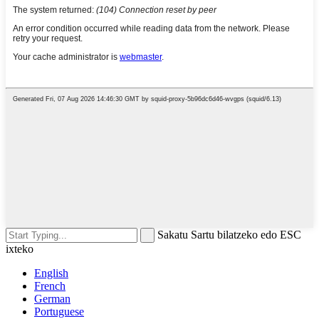
Sakatu Sartu bilatzeko edo ESC
ixteko
English
French
German
Portuguese