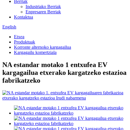
Berriak
Industriako Berriak
Enpresaren Berriak
Kontaktua
English
Etxea
Produktuak
Korronte alternoko kargagailua
Kargagailu komertziala
NA estandar motako 1 entxufea EV
kargagailua etxerako kargatzeko estazioa
fabrikatzeko