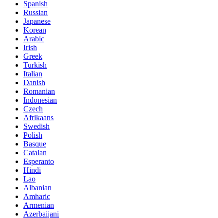
Spanish
Russian
Japanese
Korean
Arabic
Irish
Greek
Turkish
Italian
Danish
Romanian
Indonesian
Czech
Afrikaans
Swedish
Polish
Basque
Catalan
Esperanto
Hindi
Lao
Albanian
Amharic
Armenian
Azerbaijani