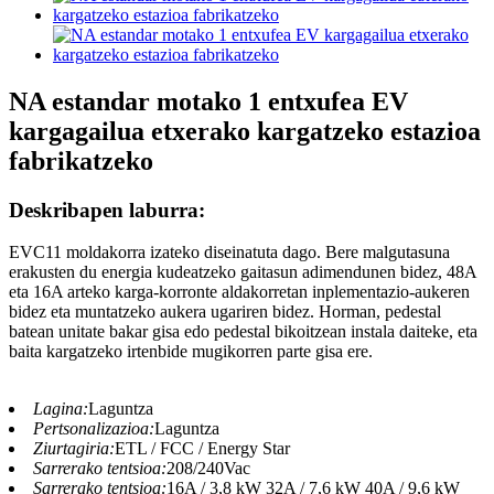
NA estandar motako 1 entxufea EV
kargagailua etxerako kargatzeko estazioa
fabrikatzeko
Deskribapen laburra:
EVC11 moldakorra izateko diseinatuta dago. Bere malgutasuna
erakusten du energia kudeatzeko gaitasun adimendunen bidez, 48A
eta 16A arteko karga-korronte aldakorretan inplementazio-aukeren
bidez eta muntatzeko aukera ugariren bidez. Horman, pedestal
batean unitate bakar gisa edo pedestal bikoitzean instala daiteke, eta
baita kargatzeko irtenbide mugikorren parte gisa ere.
Lagina:
Laguntza
Pertsonalizazioa:
Laguntza
Ziurtagiria:
ETL / FCC / Energy Star
Sarrerako tentsioa:
208/240Vac
Sarrerako tentsioa:
16A / 3,8 kW 32A / 7,6 kW 40A / 9,6 kW