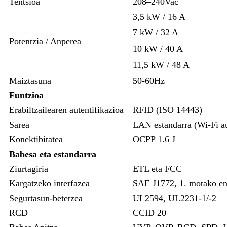
Tentsioa
208–240Vac
3,5 kW / 16 A
7 kW / 32 A
Potentzia / Anperea
10 kW / 40 A
11,5 kW / 48 A
Maiztasuna
50-60Hz
Funtzioa
Erabiltzailearen autentifikazioa
RFID (ISO 14443)
Sarea
LAN estandarra (Wi-Fi au
Konektibitatea
OCPP 1.6 J
Babesa eta estandarra
Ziurtagiria
ETL eta FCC
Kargatzeko interfazea
SAE J1772, 1. motako en
Segurtasun-betetzea
UL2594, UL2231-1/-2
RCD
CCID 20