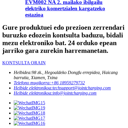
EVM002 NA 2. mailako ibilgailu
elektriko komertzialen kargatzeko
estazioa
Gure produktuei edo prezioen zerrendari
buruzko edozein kontsulta baduzu, bidali
mezu elektroniko bat. 24 orduko epean
jarriko gara zurekin harremanetan.
KONTSULTA ORAIN
Helbidea:
98 zk., Hegoaldeko Dongfu errepidea, Haicang
barrutia, Xiamen, Txina
Telefono mugikorra:
+86 18959279732
Helbide elektronikoa:
techsupport@jointcharging.com
Helbide elektronikoa:
info@jointcharging.com