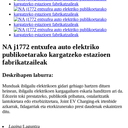
NA j1772 entxufea auto elektriko
publikoetarako kargatzeko estazioen
fabrikatzaileak
Deskribapen laburra:
Munduak ibilgailu elektrikoen gidari gehiago hartzen dituen
heinean, ibilgailu elektrikoen kargagailuen eskaria handitzen ari da.
Edozein toki prestatzeko, publikotik pribatura, ostalaritzatik
lantokietara edo etxebizitzetara, Joint EV Charging-ek irtenbide
azkarrak, fidagarriak eta etorkizunerako prest daudenak eskaintzen
ditu.
Lagina:
Laguntza