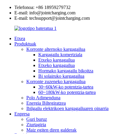
Telefonoa: +86 18959279732
E-mail: info@jointcharging.com
E-mail: techsupport@jointcharging.com
Etxea
Produktuak
Korronte alternoko kargagailua
Kargagailu komertziala
Etxeko kargagailua
Etxeko kargagailua
Hormako kargagailu bikoitza
Bi solairuko kargagailua
Korronte zuzeneko kargagailua
30~60kW-ko potentzia-tartea
60~180kW-ko potentzia-tartea
Polo Adimenduna
Energia Biltegiratzea
Ibilgailu elektrikoen kargagailuaren oinarria
Enpresa
Guri buruz
Ziurtagiria
Maiz egiten diren galderak