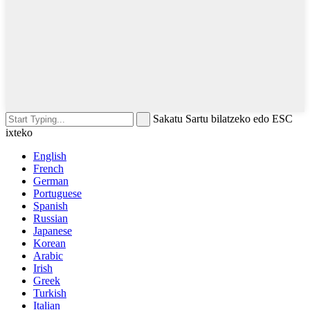
Sakatu Sartu bilatzeko edo ESC
ixteko
English
French
German
Portuguese
Spanish
Russian
Japanese
Korean
Arabic
Irish
Greek
Turkish
Italian