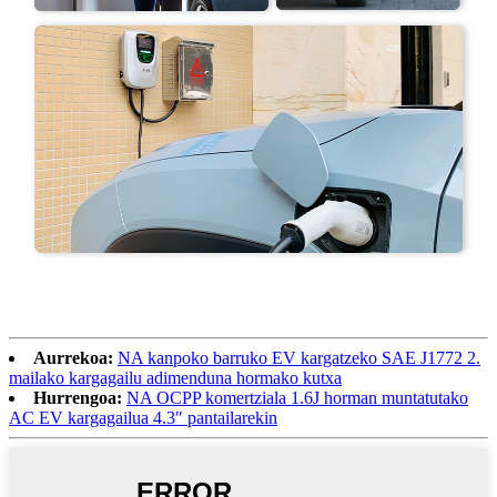
Aurrekoa:
NA kanpoko barruko EV kargatzeko SAE J1772 2.
mailako kargagailu adimenduna hormako kutxa
Hurrengoa:
NA OCPP komertziala 1.6J horman muntatutako
AC EV kargagailua 4.3″ pantailarekin