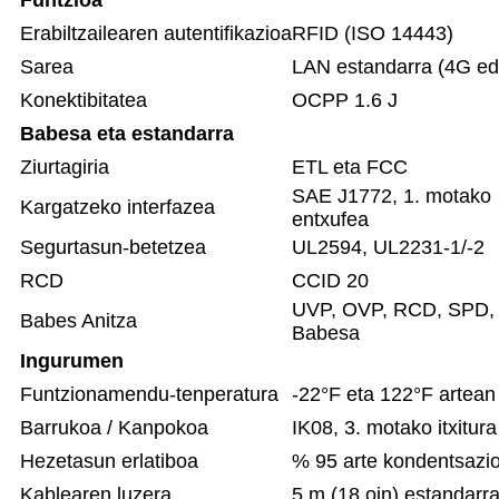
Erabiltzailearen autentifikazioa
RFID (ISO 14443)
Sarea
LAN estandarra (4G edo
Konektibitatea
OCPP 1.6 J
Babesa eta estandarra
Ziurtagiria
ETL eta FCC
SAE J1772, 1. motako
Kargatzeko interfazea
entxufea
Segurtasun-betetzea
UL2594, UL2231-1/-2
RCD
CCID 20
UVP, OVP, RCD, SPD, L
Babes Anitza
Babesa
Ingurumen
Funtzionamendu-tenperatura
-22°F eta 122°F artean
Barrukoa / Kanpokoa
IK08, 3. motako itxitura
Hezetasun erlatiboa
% 95 arte kondentsazio
Kablearen luzera
5 m (18 oin) estandarra