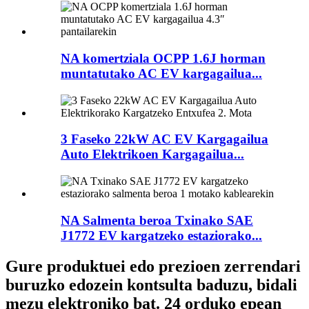
NA komertziala OCPP 1.6J horman
muntatutako AC EV kargagailua...
3 Faseko 22kW AC EV Kargagailua
Auto Elektrikoen Kargagailua...
NA Salmenta beroa Txinako SAE
J1772 EV kargatzeko estaziorako...
Gure produktuei edo prezioen zerrendari
buruzko edozein kontsulta baduzu, bidali
mezu elektroniko bat. 24 orduko epean