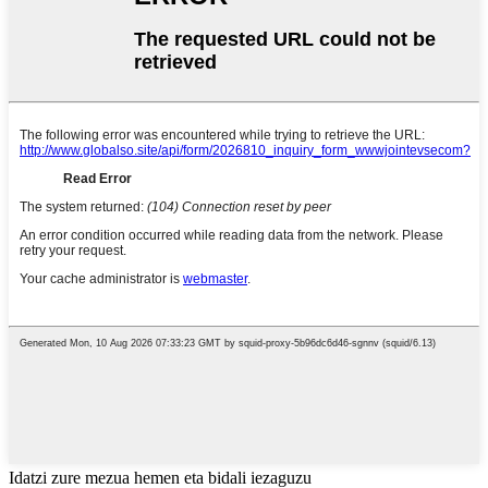
Idatzi zure mezua hemen eta bidali iezaguzu