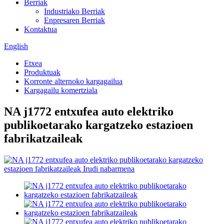
Berriak
Industriako Berriak
Enpresaren Berriak
Kontaktua
English
Etxea
Produktuak
Korronte alternoko kargagailua
Kargagailu komertziala
NA j1772 entxufea auto elektriko
publikoetarako kargatzeko estazioen
fabrikatzaileak