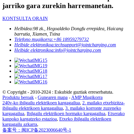
jarriko gara zurekin harremanetan.
KONTSULTA ORAIN
Helbidea:
98 zk., Hegoaldeko Dongfu errepidea, Haicang
barrutia, Xiamen, Txina
Telefono mugikorra:
+86 18959279732
Helbide elektronikoa:
techsupport@jointcharging.com
Helbide elektronikoa:
info@jointcharging.com
© Copyright - 2010-2024 : Eskubide guztiak erreserbatuta.
Produktu beroak
-
Gunearen mapa
-
AMP Mugikorra
240v-ko ibilgailu elektrikoen kargagailua
,
2. mailako etxebizitza-
ibilgailu elektrikoen kargagailua
,
3. mailako korronte zuzeneko
kargagailua
,
Ibilgailu elektrikoen hormako kargagailua
,
Etxerako
kanpoko kargatzeko estazioa
,
Etxeko ibilgailu elektrikoen
kargagailu azkarra
,
备案号：闽ICP备2023006640号-1