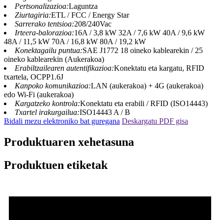
Pertsonalizazioa:
Laguntza
Ziurtagiria:
ETL / FCC / Energy Star
Sarrerako tentsioa:
208/240Vac
Irteera-balorazioa:
16A / 3,8 kW 32A / 7,6 kW 40A / 9,6 kW
48A / 11,5 kW 70A / 16,8 kW 80A / 19,2 kW
Konektagailu puntua:
SAE J1772 18 oineko kablearekin / 25
oineko kablearekin (Aukerakoa)
Erabiltzailearen autentifikazioa:
Konektatu eta kargatu, RFID
txartela, OCPP1.6J
Kanpoko komunikazioa:
LAN (aukerakoa) + 4G (aukerakoa)
edo Wi-Fi (aukerakoa)
Kargatzeko kontrola:
Konektatu eta erabili / RFID (ISO14443)
Txartel irakurgailua:
ISO14443 A / B
Bidali mezu elektroniko bat guregana
Deskargatu PDF gisa
Produktuaren xehetasuna
Produktuen etiketak