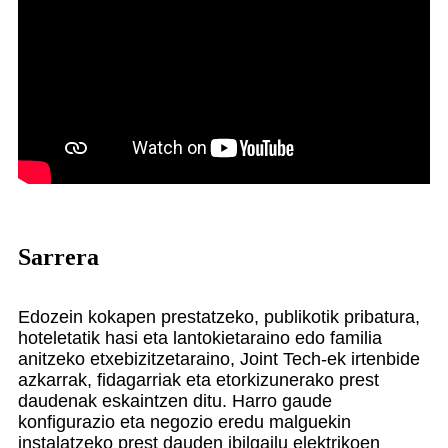
Sarrera
Edozein kokapen prestatzeko, publikotik pribatura,
hoteletatik hasi eta lantokietaraino edo familia
anitzeko etxebizitzetaraino, Joint Tech-ek irtenbide
azkarrak, fidagarriak eta etorkizunerako prest
daudenak eskaintzen ditu. Harro gaude
konfigurazio eta negozio eredu malguekin
instalatzeko prest dauden ibilgailu elektrikoen