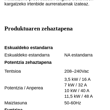
kargatzeko irtenbide aurreratuenak izateaz.
Produktuaren zehaztapena
Eskualdeko estandarra
Eskualdeko estandarra
NA estandarra
Potentzia zehaztapena
Tentsioa
208–240Vac
3,5 kW / 16 A
7 kW / 32 A
Potentzia / Anperea
10 kW / 40 A
11,5 kW / 48 A
Maiztasuna
50-60Hz
Funtzioa