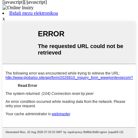
[javascript]
[/javascript]
Bidali mezu elektronikoa
x