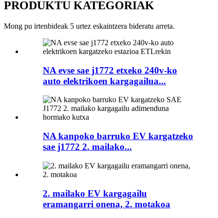
PRODUKTU KATEGORIAK
Mong pu irtenbideak 5 urtez eskaintzera bideratu arreta.
NA evse sae j1772 etxeko 240v-ko
auto elektrikoen kargagailua...
NA kanpoko barruko EV kargatzeko
sae j1772 2. mailako...
2. mailako EV kargagailu
eramangarri onena, 2. motakoa